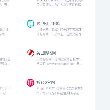
费领取平
京推推jingtuitui.com专注京东优质商
券、天猫
品内容打造，为广大京挑客提供精选
券、外卖
商品和采集群发软件，节省时间及人
..
力成本！联盟本着专注京东单品、追
求极致转化的使命，提供业务包括京
顺电网上商城
东优惠券商品精选、京东采...
全球企业
【顺电网上商城】顺电旗下高端网上
品牌，为
购物商城，正品保证，送货安装同
息和便捷
步。主要经营原装进口家电，囊括电
商人们以
视、冰箱、酒柜、空调、洗衣机、电
台。目前
脑、相机、手机、健康运动等产品。
美国购物网
..
便捷的网上服务，放心的线下门店售
后，解除您...
共同打造
美国购物网(山东省汉邦影音技术有
经营京东
限公司) www.usashopcn.com 隶属
盖拍拍优
于山东省汉邦影音技术有限公司，成
夺宝岛包
立于 2005 年 11 月，是中国首家专
包含企业
业的跨境电子商务网站。美国购物网
折800官网
(山东省汉邦...
以客户为中
折800(折八百)-优质折扣商品推荐平
，正品行
台。每天精选千款超值折扣商品，特
数码家
卖1折起，九块九包邮、9.9元包邮的
上千万种
宝贝天天有，欢迎选购！【折800 真
服务：正
便宜】...