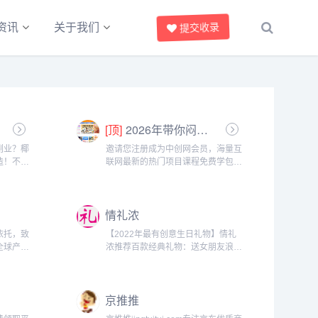
资讯
关于我们
提交收录
[顶]
2026年带你闷声赚大钱，轻松月赚1000+
副业？椰
邀请您注册成为中创网会员，海量互
造！不管
联网最新的热门项目课程免费学包括
还是想赚
淘宝，淘客，闲鱼，自媒体，CPA，
里找到适
CPS，虚拟资源，各类爆粉赚钱攻
享官，你
略，国内外最新赚钱项目，都在中创
情礼浓
隙、下课
网，快来学习吧！注册中创网（赚现
金）h...
依托，致
【2022年最有创意生日礼物】情礼
全球产业
浓推荐百款经典礼物：送女朋友浪
全球品牌
漫，送男朋友惊喜，送好朋友创意，
CEE跨
送亲人实用礼物。选礼品就是这么简
境电商平
单，选择最有创意生日礼物的网
京推推
家，致力
站。...