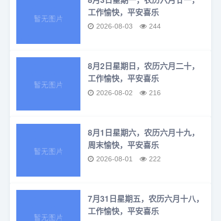
工作愉快，平安喜乐
2026-08-03
244
8月2日星期日，农历六月二十，
工作愉快，平安喜乐
2026-08-02
216
8月1日星期六，农历六月十九，
周末愉快，平安喜乐
2026-08-01
222
7月31日星期五，农历六月十八，
工作愉快，平安喜乐