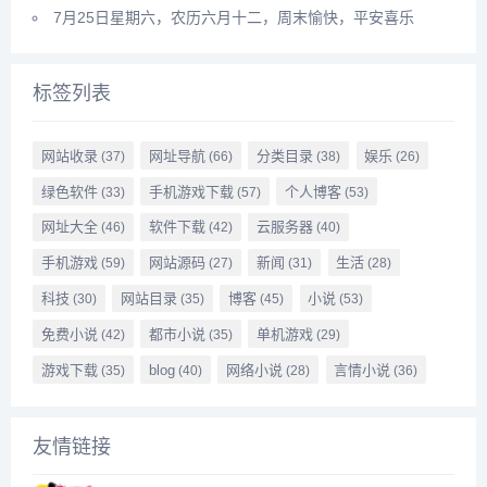
7月25日星期六，农历六月十二，周末愉快，平安喜乐
标签列表
网站收录
网址导航
分类目录
娱乐
(37)
(66)
(38)
(26)
绿色软件
手机游戏下载
个人博客
(33)
(57)
(53)
网址大全
软件下载
云服务器
(46)
(42)
(40)
手机游戏
网站源码
新闻
生活
(59)
(27)
(31)
(28)
科技
网站目录
博客
小说
(30)
(35)
(45)
(53)
免费小说
都市小说
单机游戏
(42)
(35)
(29)
游戏下载
blog
网络小说
言情小说
(35)
(40)
(28)
(36)
友情链接