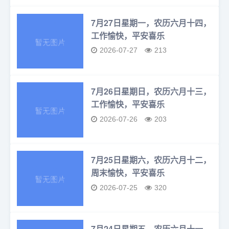
7月27日星期一，农历六月十四，
工作愉快，平安喜乐
2026-07-27
213
7月26日星期日，农历六月十三，
工作愉快，平安喜乐
2026-07-26
203
7月25日星期六，农历六月十二，
周末愉快，平安喜乐
2026-07-25
320
7月24日星期五，农历六月十一，