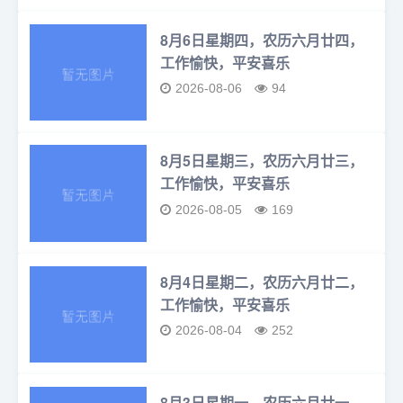
8月6日星期四，农历六月廿四，
工作愉快，平安喜乐
2026-08-06
94
8月5日星期三，农历六月廿三，
工作愉快，平安喜乐
2026-08-05
169
8月4日星期二，农历六月廿二，
工作愉快，平安喜乐
2026-08-04
252
8月3日星期一，农历六月廿一，