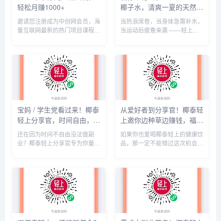
轻松月赚1000+
椰子水，清爽一夏的天然补
给站
邀请您注册成为中创网会员，海
当热浪席卷，当身体急需补水，
量互联网最新的热门项目课程免
当运动后疲惫来袭 ——轻上
费学包括淘宝，淘客，闲鱼，自
100% 椰子水，就是你的夏日续
媒体，CPA，CPS，虚拟资源，
命神器！为什么选轻上椰子水？
各类爆粉赚钱攻略，国内外最新
100% 纯椰本味：拒绝香精、拒
赚钱项目，都在中创网，快来学
绝浓缩液还原，每一滴都来自新
习吧！注册中创网（赚现金）
鲜椰子，入口是清甜的椰香...
h...
宝妈 / 学生党看过来！椰泰
从爱好者到分享官！椰泰轻
轻上分享官，时间自由，在
上邀你边种草边赚钱，福利
家也能赚
拉满
还在因为时间不自由没法做副
如果你也爱喝椰泰轻上的健康饮
业？椰泰轻上分享官专为你量身
品，那一定不能错过这次机会
打造！不管你是需要兼顾家庭的
—— 成为官方商城分享官，不
宝妈，还是想赚生活费的学生
仅能抢先试用新品，还能通过分
党，都能在这里找到适合自己的
享好物赚取佣金，实现 “喝得开
增收方式。成为分享官，你可以
心，赚得舒心”！作为分享官，
自由安排时间：带娃间隙、下课
你将享受多重福利：专属高佣金
碎片、睡...
比...