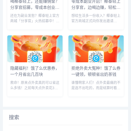
喝椰泰轻上，还能赚佣金？
零成本副业开启！椰泰轻上
分享官招募，零成本创业等
分享官，边喝边赚，轻松变
你来
现
还在为副业发愁？椰泰轻上官方
想给生活多一份收入？椰泰轻上
商城「分享官」火热招募中！这
官方商城正式向你发出邀请
是一份无需押金、无需囤货、无
—— 成为专属分享官，零门槛
需售后的轻创业机会，只要你热
开启副业，分享健康饮品就能赚
爱分享、有人脉，就能轻松开启
佣金，不用囤货、不用发货，全
赚钱模式。作为椰泰集团旗下品
程平台托管，让你轻松把人脉变
牌，椰泰轻上凭借健康好喝的椰
钱脉！我们的产品覆盖轻上椰
汁饮...
汁、健康...
隐藏福利！饿了么优惠券，
拒绝外卖大冤种！饿了么券
一个月省出几百块
一键领，顿顿省出奶茶钱
救命！原来点外卖真的可以省这
谁懂啊家人们！点外卖最痛的不
么多钱！之前每天点外卖花30
是选不出吃的，而是结算时看着
多，直到发现饿了么这波隐藏优
配送费、包装费，明明十几块的
惠券，顿顿省10块以上，一个
餐品，硬生生涨到二三十. 别再
月下来省出几百块，相当于白吃
当原价点外卖的大冤种了，饿了
好几顿外卖。别再以为优惠券都
么大额优惠券来袭，轻松帮你省
是套路，这波饿了么福利是官方
出一杯奶茶钱！无需复杂操作，
搜索
认证...
不...