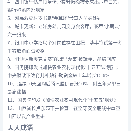
4、四川银行储户持身份证提升限额被要求出示户口簿，
银行称系内部规定
5、网暴救灾村支书戴“金耳环”涉事人员被处罚
6、城市更新：老洋房幼儿园变身会客厅，花甲“小朋友”
六一归来
7、银川中小学招聘个别岗位存在围报，涉事笔试第一考
生被取消面试资格
8、阿迪达斯夹克文案“在城里办事”被玩梗，品牌回应
9、国务院印发《加快农业农村现代化“十五五”规划》；
中央财政下达育儿补贴补助资金较上年增长10.6%
10、连续10天回购后腾讯股价暴涨10%，创五年来单日
最高涨幅
11、国务院印发《加快农业农村现代化“十五五”规划》
12、山西省长卢东亮下井检查：在坚守安全底线中重塑
山西煤炭产业生态
天天成语