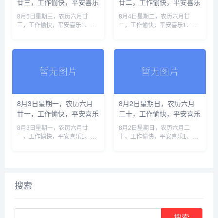
廿三，工作愉快，平安喜乐
廿二，工作愉快，平安喜乐
8月5日星期三，农历六月廿
8月4日星期二，农历六月廿
三，工作愉快，平安喜乐1、韩
二，工作愉快，平安喜乐1、西
国高温已致19人死亡，李在明
班牙警方：休达移民危机已致
要求按“国家灾难状态”应对2、
88人死亡，超7万人返回摩洛哥
美伊局势持续缓和，霍尔木兹重
2、全线长钢轨焊接完成，渝昆
开预期升温3、我国牵头的两项
高铁将全面进入铺轨阶段3、中
兽......
央纪......
8月3日星期一，农历六月
8月2日星期日，农历六月
廿一，工作愉快，平安喜乐
二十，工作愉快，平安喜乐
8月3日星期一，农历六月廿
8月2日星期日，农历六月二
一，工作愉快，平安喜乐1、中
十，工作愉快，平安喜乐1、3
国登山家王钟遗体被运至洛德峰
死21伤！莫斯科市中心一餐厅
营地，十人国际登山队全部遇难
发生爆炸，官方披露事发经过
2、应以刑事追责打击考试作
2、甘肃渭源重大山洪灾害致25
弊，维护“三支一扶”选拨人才公
死23伤，国家防减救灾委挂牌
正3......
督办......
搜索