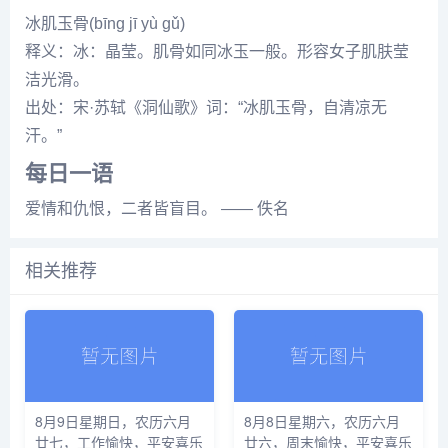
冰肌玉骨(bīng jī yù gǔ)
释义：冰：晶莹。肌骨如同冰玉一般。形容女子肌肤莹
洁光滑。
出处：宋·苏轼《洞仙歌》词：“冰肌玉骨，自清凉无
汗。”
每日一语
爱情和仇恨，二者皆盲目。 —— 佚名
相关推荐
8月9日星期日，农历六月
8月8日星期六，农历六月
廿七，工作愉快，平安喜乐
廿六，周末愉快，平安喜乐