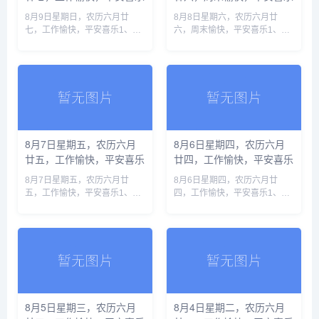
8月9日星期日，农历六月廿
8月8日星期六，农历六月廿
七，工作愉快，平安喜乐1、中
六，周末愉快，平安喜乐1、应
央气象台升级发布台风红警：六
对台风“白海豚”，上海浦东预计
省份有大暴雨，浙江局地特大暴
转移10.3万人、崇明落实378处
雨2、市场监管总局：近期将开
安置点2、香港宏福苑火灾致
展2026年度公平竞争审查抽查
168人遇难，最终调查报告......
3......
8月7日星期五，农历六月
8月6日星期四，农历六月
廿五，工作愉快，平安喜乐
廿四，工作愉快，平安喜乐
8月7日星期五，农历六月廿
8月6日星期四，农历六月廿
五，工作愉快，平安喜乐1、泰
四，工作愉快，平安喜乐1、地
国再发校园枪击惨案：初中生连
缘危机叠加厄尔尼诺，全球正滑
杀6人后自杀，祖父母也未能幸
向新一轮食品价格暴涨2、汕头
免2、专家呼吁将土壤生物安全
调查“抗生素”牛蛙，初步核实企
纳入国家生物安全体系，筑牢粮
业货源来自长沙和湛江3、化妆
食安......
品......
8月5日星期三，农历六月
8月4日星期二，农历六月