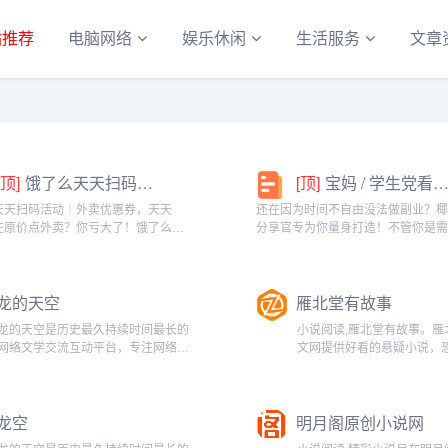
站推荐
电脑网络
娱乐休闲
生活服务
文章
[顶]
饿了么天天扫码活动｜外卖优惠券，天天领！
[顶]
宝妈 / 学生党看过来！椰泰轻上分享官，时间自由，在家也能赚
天天扫码活动｜外卖优惠券，天天
还在因为时间不自由没法做副业？
在原价点外卖？你亏大了！饿了么官
分享官专为你量身打造！不管你是
「天天扫码活动」，用微信扫一扫，
家庭的宝妈，还是想赚生活费的学
外卖专属优惠券，先领券再下单，省
能在这里找到适合自己的增收方式
算！优惠覆盖全场景早餐汉堡、午餐
享官，你可以自由安排时间：带娃
龙的天空
雁北堂有故事
餐炸...
课碎片、睡...
龙的天空是历史最久持续时间最长的
小说阅读,雁北堂有故事。雁
网络文学交流互动平台，专注网络文
文网提供好看的悬疑小说，
学最新最全资讯动态，为网站、编
小说，玄幻小说，奇幻小说
辑、作者、读者提供最专业最全面的
说，科幻小说，言情小说等
网络文学网络小说资讯，提供最可靠
作品在线阅读-www.ebtang.co
龙空
明月阁原创小说网
最全面的投稿/收稿信息，是网络作
者交流讨论...