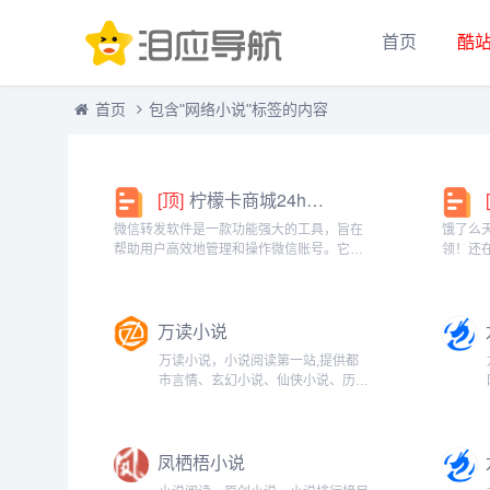
首页
酷
首页
包含"网络小说"标签的内容
[顶]
柠檬卡商城24h自动发卡平台虚拟商品激活码自助购买商城
微信转发软件是一款功能强大的工具，旨在
饿了么
帮助用户高效地管理和操作微信账号。它提
领！还
供了多种实用功能，包括一键转发、朋友圈
方推出
转发和微信抢红包等。一键转发软件使得用
就能领
户可以轻松地将消息、图片或其他内容快速
钱更划
万读小说
转发给多个...
快餐、晚
万读小说，小说阅读第一站,提供都
市言情、玄幻小说、仙侠小说、历史
小说、网游小说、免费小说等在线阅
读以及免费下载。每日最快更新,页
面简洁,访问速度快。...
凤栖梧小说