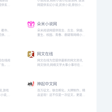
阁原创
小说阅读,精彩小说尽在逐浪网. 逐浪
提供玄幻
网提供玄幻小说,武侠小说,原创小说,
,都市小
网游小说,都市小说,言情小说,青春小
神话小说,
说,历史小说,军事小说,网游小说,科幻
说最新更
小说,恐怖小说,首发小说,最新章节免
朵米小说网
费...
、都市、
朵米阅读网提供现言、古言、穿越、
武侠、科
重生、校园、青春、悬疑等网络小说
在线阅
在线阅读，在线阅读完本小说。...
网文在线
说在线阅
网文在线为您提供最新的网文资讯,
广告，小
网文快讯;网络文学大事小事尽在网
文字手打
文在线;国内领先的网络文学资讯发
，找好看
布平台-网文在线;更多精彩资讯就请
.
关注网文在线!...
神起中文网
说,游戏
百万征文，联合孵化，大牌制作，精
事小说,玄
品呈现！这不仅是一次征文，更是一
武侠小说,
次内容生态链的全平台联动！是趣阅
说在线
科技联合各大影视、游戏、听书、漫
画、行业媒体等（更多）战略合作伙