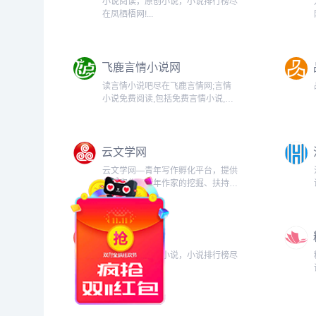
小说阅读，原创小说，小说排行榜尽
在凤栖梧网!...
飞鹿言情小说网
读言情小说吧尽在飞鹿言情网;言情
小说免费阅读,包括免费言情小说,婚
姻职场,青春校园,纯爱小说阅读下载
服务，女性小说最新章节首发，尽在
飞鹿言情网。...
云文学网
云文学网—青年写作孵化平台，提供
创意写作，青年作家的挖掘、扶持、
培养、推广，小说及文学作品的出版
与阅读。页面简洁，更新快，无广
告。...
品书文学
小说阅读，原创小说，小说排行榜尽
在品书网!...