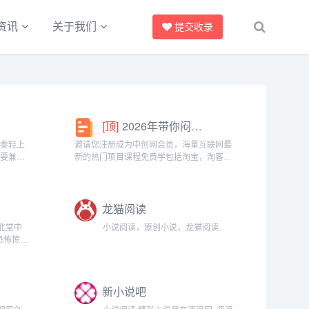
资讯
关于我们
提交收录
[顶]
2026年带你闷声赚大钱，轻松月赚1000+
椰泰轻上
邀请您注册成为中创网会员，海量互联网最
需要兼顾
新的热门项目课程免费学包括淘宝，淘客，
生党，都
闲鱼，自媒体，CPA，CPS，虚拟资源，各
。成为分
类爆粉赚钱攻略，国内外最新赚钱项目，都
间隙、下
在中创网，快来学习吧！注册中创网（赚现
龙猫阅读
金）h...
北堂中
小说阅读，原创小说，龙猫阅读...
恐怖惊悚
，仙侠小
原创文学
m...
新小说吧