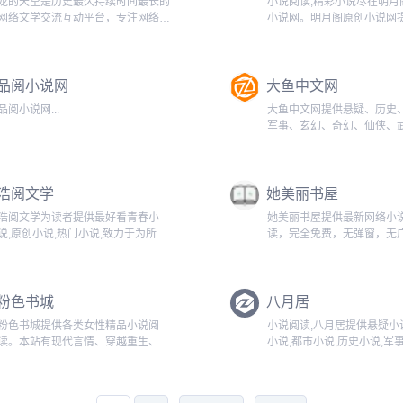
龙的天空是历史最久持续时间最长的
小说阅读,精彩小说尽在明月
网络文学交流互动平台，专注网络文
小说网。明月阁原创小说网
学最新最全资讯动态，为网站、编
小说,TXT小说下载,玄幻小说
辑、作者、读者提供最专业最全面的
说,言情小说,武侠小说,历史
网络文学网络小说资讯，提供最可靠
游戏小说,灵异小说,魔幻小
品阅小说网
大鱼中文网
最全面的投稿/收稿信息，是网络作
新章节全文阅读!...
者交流讨论...
品阅小说网...
大鱼中文网提供悬疑、历史
军事、玄幻、奇幻、仙侠、
幻、游戏、同人等网络小说
读...
浩阅文学
她美丽书屋
浩阅文学为读者提供最好看青春小
她美丽书屋提供最新网络小
说,原创小说,热门小说,致力于为所有
读，完全免费，无弹窗，无
喜爱文学的网友提供一个最青春最新
说免费在线阅读和下载，全
锐的网络文学阅读和创作平台...
最快更新，页面清爽无弹窗
的小说，就到她美丽小说网..
粉色书城
八月居
粉色书城提供各类女性精品小说阅
小说阅读,八月居提供悬疑小
读。本站有现代言情、穿越重生、灵
小说,都市小说,历史小说,军
异悬疑、包含高干、宅斗、宫斗、总
幻小说,奇幻小说,仙侠小说,
裁、青春、都市等一系列的作品。最
科幻小说,同人小说等网络小
全最好看的小说尽在粉色书城。...
阅读 - www.bayueju.com...