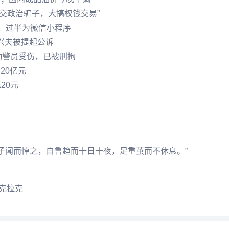
交政治骗子，大搞权钱交易”
报，过半为微信小程序
兴夫被提起公诉
勤警员受伤，已被刑拘
20亿元
20元
墨子闻而悼之，自鲁趋而十日十夜，足重茧而不休息。”
·克拉克