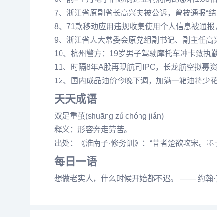
7、浙江省原副省长高兴夫被公诉，曾被通报“结
8、71款移动应用违规收集使用个人信息被通
9、浙江省人大常委会原党组副书记、副主任高
10、杭州警方：19岁男子驾驶摩托车冲卡致执
11、时隔8年A股再现航司IPO，长龙航空拟募资
12、国内成品油价今晚下调，加满一箱油将少花
天天成语
双足重茧(shuāng zú chóng jiǎn)
释义：形容奔走劳苦。
出处：《淮南子·修务训》：“昔者楚欲攻宋。
每日一语
想做老实人，什么时候开始都不迟。 —— 约翰