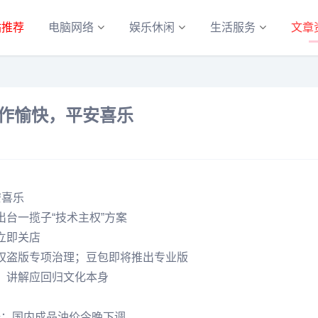
站推荐
电脑网络
娱乐休闲
生活服务
文章
工作愉快，平安喜乐
安喜乐
台一揽子“技术主权”方案
立即关店
权盗版专项治理；豆包即将推出专业版
：讲解应回归文化本身
8倍；国内成品油价今晚下调