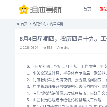
首页
酷
首页
热门资讯
内容详情
6月4日星期四，农历四月十九，
2026-06-04
532
leiying
6月4日星期四，农历四月十九，工作愉快，平
1、事关全球云计算、半导体竞争格局，欧盟拟出
2、门店教唆车主无牌夜骑，张雪直播间回应：
3、广电总局部署开展微短剧有害低俗内容和侵
4、有些博物馆讲解员过度依赖装备，央媒刊文
5、山西长治已组建市级驻沁源县帮扶工作组
6、前4个月电子信息制造业利润同比激增1.0