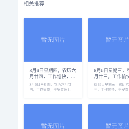
相关推荐
8月6日星期四，农历六
8月5日星期三，
月廿四，工作愉快，平
月廿三，工作愉
安喜乐
安喜乐
8月6日星期四，农历六月廿
8月5日星期三，农历
四，工作愉快，平安喜乐1、地
三，工作愉快，平安喜
缘危机叠加厄尔尼诺，全球正
国高温已致19人死亡
滑向新一轮食品价格暴涨2、汕
要求按“国家灾难状态”
头调查“抗生素”牛蛙，初步核
美伊局势持续缓和，霍
实企业货源来自长沙和湛江3、
重开预期升温3、我国
化妆品......
项兽......