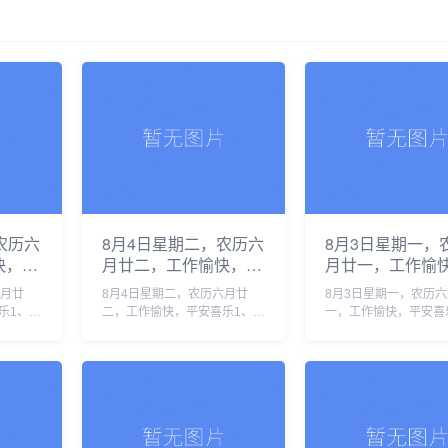
农历六
8月4日星期二，农历六
8月3日星期一，
快，平
月廿二，工作愉快，平
月廿一，工作愉
安喜乐
安喜乐
六月廿
8月4日星期二，农历六月廿
8月3日星期一，农历
乐1、韩
二，工作愉快，平安喜乐1、西
一，工作愉快，平安喜
，李在明
班牙警方：休达移民危机已致
国登山家王钟遗体被运
应对2、
88人死亡，超7万人返回摩洛
峰营地，十人国际登山
尔木兹
哥2、全线长钢轨焊接完成，渝
遇难2、应以刑事追责
牵头的两
昆高铁将全面进入铺轨阶段3、
作弊，维护“三支一扶”
中央纪......
才公正3......