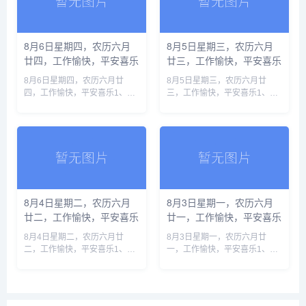
8月6日星期四，农历六月
8月5日星期三，农历六月
廿四，工作愉快，平安喜乐
廿三，工作愉快，平安喜乐
8月6日星期四，农历六月廿
8月5日星期三，农历六月廿
四，工作愉快，平安喜乐1、地
三，工作愉快，平安喜乐1、韩
缘危机叠加厄尔尼诺，全球正滑
国高温已致19人死亡，李在明
向新一轮食品价格暴涨2、汕头
要求按“国家灾难状态”应对2、
调查“抗生素”牛蛙，初步核实企
美伊局势持续缓和，霍尔木兹重
业货源来自长沙和湛江3、化妆
开预期升温3、我国牵头的两项
品......
兽......
8月4日星期二，农历六月
8月3日星期一，农历六月
廿二，工作愉快，平安喜乐
廿一，工作愉快，平安喜乐
8月4日星期二，农历六月廿
8月3日星期一，农历六月廿
二，工作愉快，平安喜乐1、西
一，工作愉快，平安喜乐1、中
班牙警方：休达移民危机已致
国登山家王钟遗体被运至洛德峰
88人死亡，超7万人返回摩洛哥
营地，十人国际登山队全部遇难
2、全线长钢轨焊接完成，渝昆
2、应以刑事追责打击考试作
高铁将全面进入铺轨阶段3、中
弊，维护“三支一扶”选拨人才公