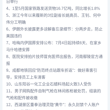
日举行
4、1至5月国家铁路发送货物16.7亿吨，同比增长1.8%
5、浙江今年以来履新的3位副省长姚高员、王钊、何中
伟分工明确
6、伊朗外长披露更多谅解备忘录细节：分两步走，防止
美国违约
7、哈梅内伊国葬安排公布：7月4日起持续6天、在家乡
马什哈德安葬
8、医院安排拍片技师冒充医师出报告，河南鄢陵官方通
报
9、成都地铁回应“防范终点站跟车折返”：做好乘客引
导，安排员工上车清客
10、山东阳谷一化工企业石蜡料场起火致3人受伤
11、男子网购配件自制气枪在林间练枪被处罚，组装的
气枪和配件被收缴
12、西湖景区重拳治理灵隐“黄牛”：永久封禁个人账户