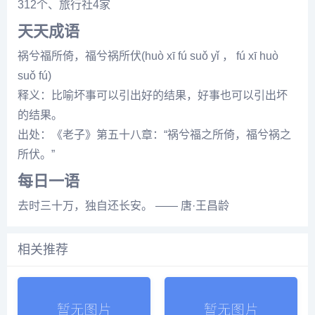
312个、旅行社4家
天天成语
祸兮福所倚，福兮祸所伏(huò xī fú suǒ yǐ ， fú xī huò
suǒ fú)
释义：比喻坏事可以引出好的结果，好事也可以引出坏
的结果。
出处：《老子》第五十八章：“祸兮福之所倚，福兮祸之
所伏。”
每日一语
去时三十万，独自还长安。 —— 唐·王昌龄
相关推荐