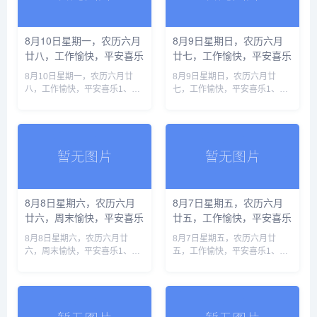
8月10日星期一，农历六月
8月9日星期日，农历六月
廿八，工作愉快，平安喜乐
廿七，工作愉快，平安喜乐
8月10日星期一，农历六月廿
8月9日星期日，农历六月廿
八，工作愉快，平安喜乐1、台
七，工作愉快，平安喜乐1、中
风暴雨强对流！中央气象台三预
央气象台升级发布台风红警：六
警齐发，11个省份有大到暴雨
省份有大暴雨，浙江局地特大暴
2、上海金山发布暴雨红警：预
雨2、市场监管总局：近期将开
计大部分街镇6小时累积降水量
展2026年度公平竞争审查抽查
将......
3......
8月8日星期六，农历六月
8月7日星期五，农历六月
廿六，周末愉快，平安喜乐
廿五，工作愉快，平安喜乐
8月8日星期六，农历六月廿
8月7日星期五，农历六月廿
六，周末愉快，平安喜乐1、应
五，工作愉快，平安喜乐1、泰
对台风“白海豚”，上海浦东预计
国再发校园枪击惨案：初中生连
转移10.3万人、崇明落实378处
杀6人后自杀，祖父母也未能幸
安置点2、香港宏福苑火灾致
免2、专家呼吁将土壤生物安全
168人遇难，最终调查报告......
纳入国家生物安全体系，筑牢粮
食安......