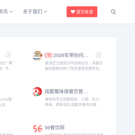
资讯
关于我们
提交收录
[顶]
2026年带你闷声赚大钱，轻松月赚1000+
副业？椰
邀请您注册成为中创网会员，海量互
造！不管
联网最新的热门项目课程免费学包括
还是想赚
淘宝，淘客，闲鱼，自媒体，CPA，
里找到适
CPS，虚拟资源，各类爆粉赚钱攻
享官，你
略，国内外最新赚钱项目，都在中创
成都蜀味缘餐饮管理有限公司
隙、下课
网，快来学习吧！注册中创网（赚现
金）h...
com)提
蜀味缘专注成都面食、火锅、包子、
全,菜
串串、烤鱼培训,成都早餐培训等！
庭必备的
先尝后学，资深大厨一对一教学，承
图片及详
诺学好为止!...
变成艺
56餐饮网
..