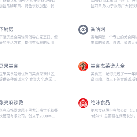
全球餐饮加盟网-为您提供各类餐饮
33餐饮网汇聚当下热门、特
加盟品牌项目、特色餐饮加盟、餐饮
盟项目,致力于服务广大餐饮
连锁店、10大品牌餐饮加盟、特色餐
业者能够找到适合自己的餐
饮加盟排行榜等餐饮类加盟信息...
牌,找餐饮项目就上33餐饮网
亿人正在使用的餐饮创业平台！
下厨房
香哈网
下厨房美食菜谱网倡导在家烹饪、健
香哈网是一个专业的美食网
康的生活方式，提供有版权的实用菜
丰富的菜谱、食谱、菜谱大
谱做法与饮食知识，提供厨师和美食
菜谱图文视频讲解；学做菜
爱好者一个记录、分享的平台。...
食，与兴趣相投的好友在美
遇。互联网最大的美食社区！.
豆果美食
美食杰菜谱大全
豆果美食是最优质的美食菜谱社区,
美食杰 – 配你走过了十一年
提供各种菜谱大全,食谱大全,家常菜
谱网站，收天下美食菜谱,提
做法大全,丰富的菜谱大全可以让您
的菜谱家常菜做法大全,全国
轻松地学会怎么做美食,展现自己的
谱大全,精美的美食图片,生
高超厨艺,开启美好生活！...
视频让你最快的学会各类家
张亮麻辣烫
绝味食品
还有丰富的养生食谱供你选
杰...
张亮麻辣烫隶属于黑龙江盛世千秋餐
绝味食品股份有限公司（以
饮管理有限公司，创立于2008年，
“绝味”）总部设在湖南长沙
是一家时尚与健康理念的麻辣烫品
以休闲卤制食品的生产和销
牌。改变了大众对传统麻辣烫印象，
连锁加盟体系的运营和管理
更加贴近年轻人的消费诉求，成为风
务的公司。...