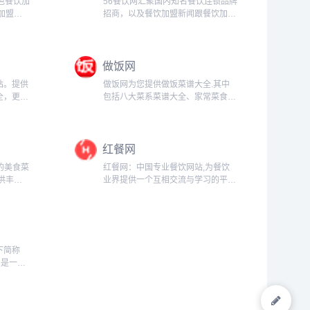
色餐饮加
56餐饮网汇聚国内知名餐饮连锁品牌
加盟创
招商，以及餐饮加盟新闻跟餐饮加盟
饮加盟品
品牌排行信息，致力于打造最全面餐
,目前4
饮加盟网。...
...
做饭网
站。提供
做饭网为您提供做饭菜谱大全.其中
全，更有
包括八大菜系菜谱大全、家常菜食谱
、秀美
大全、北方面食做饭大全、年夜饭做
食圈相
菜大全等.找菜谱、食谱、做菜方法
..
等做饭大全就上做饭网.【做饭网您
红餐网
的家庭厨师】...
的美食菜
红餐网：中国专业餐饮网站,为餐饮
供丰富
业界提供一个互相交流与学习的平
各地菜
台，网站提供专业大厨菜谱、食材档
动的美食
案，每日更新餐饮最新资讯和业内动
常菜谱。
态。定位餐饮人、服务餐饮业。...
择，美食
下简称
，是一家
售，以及
为主营业