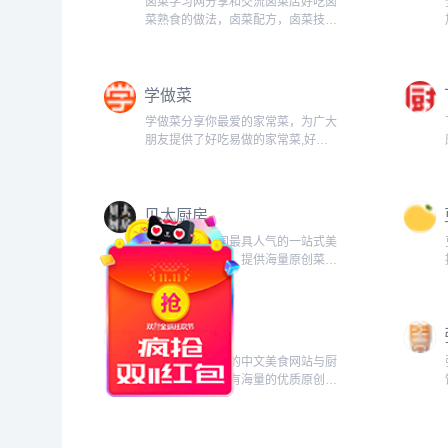
卤菜学习网分享和交流卤菜店好吃卤
菜熟食的做法，卤菜配方，卤菜技
术，卤菜店经营及卤菜加盟和卤菜技
术培训等相关经验！...
学做菜
学做菜分享你最爱的家常菜，为广大
朋友提供了好吃易做的家常菜,好吃
的家常菜,家常菜做法大全,家常菜做
法,家常菜大全等方面的内容，让厨
房小白快速学会制作一道属于自己的
贝太厨房
菜。...
贝太厨房，中国最具人气的一站式美
食厨艺生活门户。提供海量原创菜
谱、大众食谱，权威饮食指导；分享
上万道好吃易做的家常菜做法，享受
美食乐趣，分享美食经验，带您做出
美食天下
生活好味道。...
美食天下是最大的中文美食网站与厨
艺交流社区，拥有海量的优质原创美
食菜谱，聚集超千万美食家。我所有
的朋友都是吃货，欢迎您加入！...