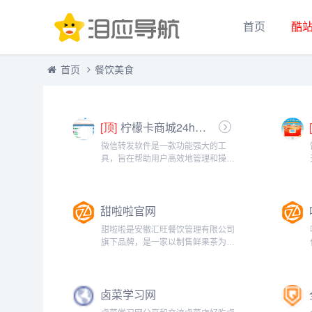
首页
酷
首页
餐饮美食
[顶]
柠檬卡商城24h自动发卡平台虚拟商品激活码自助购买商城
微信转发软件是一款功能强大的工
具，旨在帮助用户高效地管理和操作
微信账号。它提供了多种实用功能，
包括一键转发、朋友圈转发和微信抢
红包等。一键转发软件使得用户可以
甜啦啦官网
轻松地将消息、图片或其他内容快速
转发给多个...
甜啦啦是安徽汇旺餐饮管理有限公司
旗下品牌，是一家以制售鲜果茶为主
的全国连锁饮品加盟机构。甜啦啦是
由王伟先生在2014年成立，于2015
年开放加盟，专注做鲜果茶八年，承
卤菜学习网
诺只用鲜水果，拒绝坏水果。公司始
终...