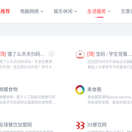
站推荐
电脑网络
娱乐休闲
生活服务
文章
[顶]
饿了么天天扫码活动｜外卖优惠券，天天领！
[顶]
宝妈 / 学生党看过来！椰泰轻上分享官，时间自由，在家也能赚
饿了么天天扫码活动｜外卖优惠券，
还在因为时间不自由没法做
天天领！还在原价点外卖？你亏大
泰轻上分享官专为你量身打
了！饿了么官方推出「天天扫码活
你是需要兼顾家庭的宝妈，
动」，用微信扫一扫，就能领外卖专
生活费的学生党，都能在这
属优惠券，先领券再下单，省钱更划
合自己的增收方式。成为分
唤醒食物
美食圈
算！优惠覆盖全场景早餐汉堡、午餐
可以自由安排时间：带娃间
快餐、晚餐炸...
碎片、睡...
唤醒食物 - 基于人工智能与数据可视
美食圈菜谱网(www.meishiq.
化技术为您提供全面直观的食物营养
供各类家常菜、美食的做法大
成分与科学食疗方案。...
谱家常菜图片做法，是您家
实用菜谱大全。高清的美食
细的菜谱制作过程，让烹饪
全球餐饮加盟网
33餐饮网
术，让我们一起享受厨房里的.