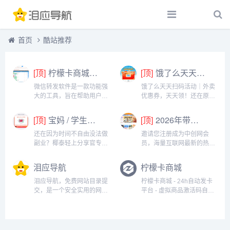
首页
酷站推荐
[顶]
柠檬卡商城24h自动发卡平台虚拟商品激活码自助购买商城
[顶]
饿了么天天扫码活动｜外卖优惠券，天天领！
微信转发软件是一款功能强
饿了么天天扫码活动｜外卖
大的工具，旨在帮助用户高
优惠券，天天领！还在原价
效地管理和操作微信账号。
点外卖？你亏大了！饿了么
它提供了多种实用功能，包
官方推出「天天扫码活
[顶]
宝妈 / 学生党看过来！椰泰轻上分享官，时间自由，在家也能赚
[顶]
2026年带你闷声赚大钱，轻松月赚1000+
括一键转发、朋友圈转发和
动」，用微信扫一扫，就能
微信抢红包等。一键转发软
领外卖专属优惠券，先领券
还在因为时间不自由没法做
邀请您注册成为中创网会
件使得用户可以轻松地将消
再下单，省钱更划算！优惠
副业？椰泰轻上分享官专为
员，海量互联网最新的热门
息、图片或其他内容快速转
覆盖全场景早餐汉堡、午餐
你量身打造！不管你是需要
项目课程免费学包括淘宝，
发给多个...
快餐、晚餐炸...
兼顾家庭的宝妈，还是想赚
淘客，闲鱼，自媒体，
泪应导航
柠檬卡商城
生活费的学生党，都能在这
CPA，CPS，虚拟资源，各
里找到适合自己的增收方
类爆粉赚钱攻略，国内外最
泪应导航，免费网站目录提
柠檬卡商城 - 24h自动发卡
式。成为分享官，你可以自
新赚钱项目，都在中创网，
交，是一个安全实用的网址
平台 - 虚拟商品激活码自助
由安排时间：带娃间隙、下
快来学习吧！注册中创网
导航。汇集优秀的网站及资
购买商城...
课碎片、睡...
（赚现金）h...
源，收录技术资源、网址导
航、娱乐休闲、生活服务、
电脑网络、行业门户、旅游