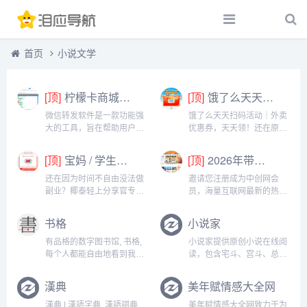
首页
小说文学
[顶]
柠檬卡商城24h自动发卡平台虚拟商品激活码自助购买商城
[顶]
饿了么天天扫码活动｜外卖优惠券，天天领！
微信转发软件是一款功能强
饿了么天天扫码活动｜外卖
大的工具，旨在帮助用户高
优惠券，天天领！还在原价
效地管理和操作微信账号。
点外卖？你亏大了！饿了么
它提供了多种实用功能，包
官方推出「天天扫码活
[顶]
宝妈 / 学生党看过来！椰泰轻上分享官，时间自由，在家也能赚
[顶]
2026年带你闷声赚大钱，轻松月赚1000+
括一键转发、朋友圈转发和
动」，用微信扫一扫，就能
微信抢红包等。一键转发软
领外卖专属优惠券，先领券
还在因为时间不自由没法做
邀请您注册成为中创网会
件使得用户可以轻松地将消
再下单，省钱更划算！优惠
副业？椰泰轻上分享官专为
员，海量互联网最新的热门
息、图片或其他内容快速转
覆盖全场景早餐汉堡、午餐
你量身打造！不管你是需要
项目课程免费学包括淘宝，
发给多个...
快餐、晚餐炸...
兼顾家庭的宝妈，还是想赚
淘客，闲鱼，自媒体，
书格
小说家
生活费的学生党，都能在这
CPA，CPS，虚拟资源，各
里找到适合自己的增收方
类爆粉赚钱攻略，国内外最
有品格的数字图书馆, 书格,
小说家提供原创小说在线阅
式。成为分享官，你可以自
新赚钱项目，都在中创网，
每个人都能自由地看到我们
读，包含宅斗、宫斗、总
由安排时间：带娃间隙、下
快来学习吧！注册中创网
的文明...
裁、青春、都市等一系列的
课碎片、睡...
（赚现金）h...
作品的在线阅读...
漢典
美年赋情感大全网
漢典 | 漢語字典, 漢語詞典,
美年赋情感大全网致力于为