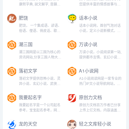
康熙字典, 說文解字, 音韻方
您提供丰富的情感故事与实
言, 字源字形, 異體字...
用建议，深入探讨家暴、婆
媳关系等情感问题，帮助您
肥饶
话本小说
理解爱情的复杂性与分手后
的情感修复。无论是伤感日
肥饶， 一个集成语、谚语、
话本小说网，首创气泡对话
志还是情感故事，我们都希
俗语、俚语、俏皮话、歇后
小说，定义小说新模式，读
望为您提供支持与启发，让
语分享学习网站，以求会盟
小说就像聊天一样轻松有
每个人都...
而谋学业之进，不爱珍器重
趣！言情小说、玄幻小说、
潮三国
万读小说
宝肥饶之地，以致天下好学
都市小说、同人小说、校园
之士，齐心合力，相互扶
小说、鬼故事等应有尽有。
潮三国网是以三国为核心的
万读小说，小说阅读第一站,
持，共同进步。...
高品质移动创作社区，手机
资讯网站,分享三国人物大
提供都市言情、玄幻小说、
写小说更方便。...
全,三国著名的战役,三国历
仙侠小说、历史小说、网游
史故事等有关于三国的百科
小说、免费小说等在线阅读
落初文学
A1小说网
类网站，为读者提供的详细
以及免费下载。每日最快更
而全面的三国知识阅读平
新,页面简洁,访问速度快。...
落初文学提供恐怖小说、灵
A1小说阅读网是一家专业的
台...
异小说、玄幻小说、武侠小
热门IP文小说导航网站，这
说、都市小说等小说在线阅
里提供好看的小说应有尽
读、手机阅读,无弹窗。...
有。如时下最热的耽美小
我要起名字
原创力文档
说、激情小说、穿越小说、
言情小说、玄幻小说、都市
我要起名字是一个公司起名
原创力文档百万作者已分享
小说、重生小说，男生和女
参考，宝宝起名参考，网名
上传上亿文档，内容涵盖国
生们想看看IP文、爆文小说
游戏等的帮助网站。...
内外标准规范/工作总结/事
尽在A...
务文书/说明文书/规章制度/
龙的天空
轻之文库轻小说
统计图表/产品手册/演讲致