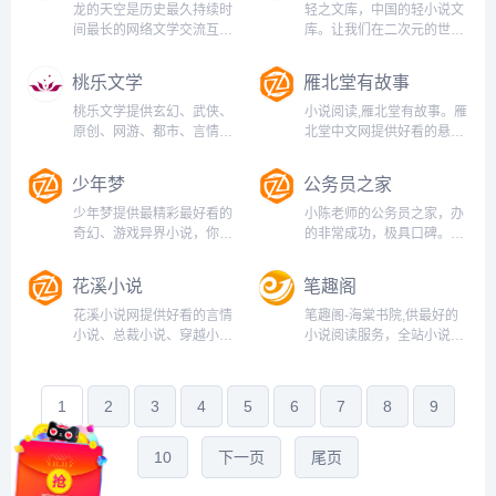
辞/通知申请书/工作计划/资
龙的天空是历史最久持续时
轻之文库，中国的轻小说文
产评估/会计自学/活动策划
间最长的网络文学交流互动
库。让我们在二次元的世界
等学习类、工作类文...
平台，专注网络文学最新最
里一同创作有趣的故事！定
全资讯动态，为网站、编
期举办轻小说新人赏，提供
桃乐文学
雁北堂有故事
辑、作者、读者提供最专业
APP下载。...
最全面的网络文学网络小说
桃乐文学提供玄幻、武侠、
小说阅读,雁北堂有故事。雁
资讯，提供最可靠最全面的
原创、网游、都市、言情、
北堂中文网提供好看的悬疑
投稿/收稿信息，是网络作者
历史、军事、科幻、恐怖、
小说，恐怖惊悚小说，玄幻
交流讨论...
官场、穿越、重生等小说,最
小说，奇幻小说，仙侠小
少年梦
公务员之家
新全本免费手机小说阅读推
说，科幻小说，言情小说等
荐。...
原创文学作品在线阅读-
少年梦提供最精彩最好看的
小陈老师的公务员之家，办
www.ebtang.com...
奇幻、游戏异界小说，你可
的非常成功，极具口碑。在
以在这看到巨龙翱翔天空坐
这里，你可以找到更具时事
拥群山财富、精灵王廷间的
性的文章和更具代表性的各
花溪小说
笔趣阁
勾心斗角、矮人国度的世仇
类文章，拥有120多个实用
历史以及人马的铁蹄踏平罗
范文栏目，非常值得已经成
花溪小说网提供好看的言情
笔趣阁-海棠书院,供最好的
马古城，阅读从未如此酣
为公务员或即将成为公务员
小说、总裁小说、穿越小
小说阅读服务，全站小说免
畅！...
的朋友们学习和参考。...
说、宫斗小说等各种题材的
费阅读并且无弹窗，笔趣阁
言情小说在线免费阅读。...
小说网是最值得你收藏的小
说阅读网站。...
1
2
3
4
5
6
7
8
9
10
下一页
尾页