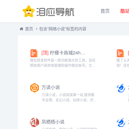
首页
酷
首页
包含"网络小说"标签的内容
[顶]
柠檬卡商城24h自动发卡平台虚拟商品激活码自助购买商城
微信转发软件是一款功能强大的工具，旨在
饿了么
帮助用户高效地管理和操作微信账号。它提
领！还
供了多种实用功能，包括一键转发、朋友圈
方推出
转发和微信抢红包等。一键转发软件使得用
就能领
户可以轻松地将消息、图片或其他内容快速
钱更划
万读小说
转发给多个...
快餐、晚
万读小说，小说阅读第一站,提供都
市言情、玄幻小说、仙侠小说、历史
小说、网游小说、免费小说等在线阅
读以及免费下载。每日最快更新,页
面简洁,访问速度快。...
凤栖梧小说