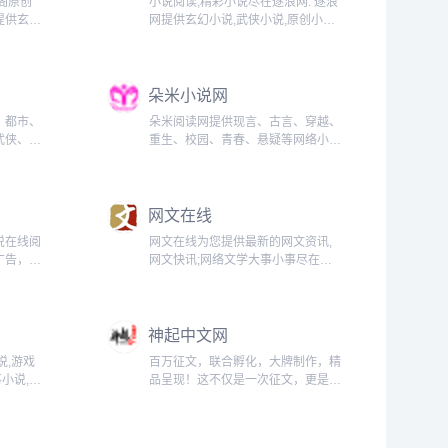
阁原创
小说阅读,精彩小说尽在逐浪网. 逐浪
提供玄幻
网提供玄幻小说,武侠小说,原创小说,
,都市小
网游小说,都市小说,言情小说,青春小
神话小说,
说,历史小说,军事小说,网游小说,科幻
说最新更
小说,恐怖小说,首发小说,最新章节免
朵米小说网
费...
、都市、
朵米阅读网提供现言、古言、穿越、
武侠、科
重生、校园、青春、悬疑等网络小说
在线阅
在线阅读，在线阅读完本小说。...
网文在线
说在线阅
网文在线为您提供最新的网文资讯,
广告，小
网文快讯;网络文学大事小事尽在网
文字手打
文在线;国内领先的网络文学资讯发
，找好看
布平台-网文在线;更多精彩资讯就请
.
关注网文在线!...
神起中文网
说,游戏
百万征文，联合孵化，大牌制作，精
事小说,玄
品呈现！这不仅是一次征文，更是一
武侠小说,
次内容生态链的全平台联动！是趣阅
说在线
科技联合各大影视、游戏、听书、漫
画、行业媒体等（更多）战略合作伙