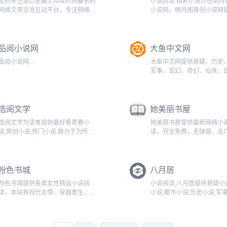
龙的天空是历史最久持续时间最长的
小说阅读,精彩小说尽在明月
网络文学交流互动平台，专注网络文
小说网。明月阁原创小说网
学最新最全资讯动态，为网站、编
小说,TXT小说下载,玄幻小说
辑、作者、读者提供最专业最全面的
说,言情小说,武侠小说,历史
网络文学网络小说资讯，提供最可靠
游戏小说,灵异小说,魔幻小
品阅小说网
大鱼中文网
最全面的投稿/收稿信息，是网络作
新章节全文阅读!...
者交流讨论...
品阅小说网...
大鱼中文网提供悬疑、历史
军事、玄幻、奇幻、仙侠、
幻、游戏、同人等网络小说
读...
浩阅文学
她美丽书屋
浩阅文学为读者提供最好看青春小
她美丽书屋提供最新网络小
说,原创小说,热门小说,致力于为所有
读，完全免费，无弹窗，无
喜爱文学的网友提供一个最青春最新
说免费在线阅读和下载，全
锐的网络文学阅读和创作平台...
最快更新，页面清爽无弹窗
的小说，就到她美丽小说网..
粉色书城
八月居
粉色书城提供各类女性精品小说阅
小说阅读,八月居提供悬疑小
读。本站有现代言情、穿越重生、灵
小说,都市小说,历史小说,军
异悬疑、包含高干、宅斗、宫斗、总
幻小说,奇幻小说,仙侠小说,
裁、青春、都市等一系列的作品。最
科幻小说,同人小说等网络小
全最好看的小说尽在粉色书城。...
阅读 - www.bayueju.com...