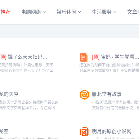
站推荐
电脑网络
娱乐休闲
生活服务
文章
[顶]
饿了么天天扫码活动｜外卖优惠券，天天领！
[顶]
宝妈 / 学生党看过来！椰泰轻上分享官，时间自由，在家也能赚
天天扫码活动｜外卖优惠券，天天
还在因为时间不自由没法做副业？
在原价点外卖？你亏大了！饿了么官
分享官专为你量身打造！不管你是
「天天扫码活动」，用微信扫一扫，
家庭的宝妈，还是想赚生活费的学
外卖专属优惠券，先领券再下单，省
能在这里找到适合自己的增收方式
算！优惠覆盖全场景早餐汉堡、午餐
享官，你可以自由安排时间：带娃
龙的天空
雁北堂有故事
餐炸...
课碎片、睡...
龙的天空是历史最久持续时间最长的
小说阅读,雁北堂有故事。雁
网络文学交流互动平台，专注网络文
文网提供好看的悬疑小说，
学最新最全资讯动态，为网站、编
小说，玄幻小说，奇幻小说
辑、作者、读者提供最专业最全面的
说，科幻小说，言情小说等
网络文学网络小说资讯，提供最可靠
作品在线阅读-www.ebtang.co
龙空
明月阁原创小说网
最全面的投稿/收稿信息，是网络作
者交流讨论...