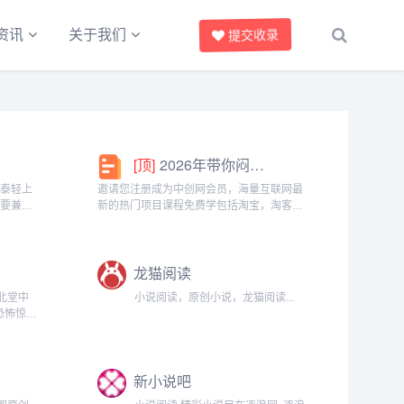
资讯
关于我们
提交收录
[顶]
2026年带你闷声赚大钱，轻松月赚1000+
椰泰轻上
邀请您注册成为中创网会员，海量互联网最
需要兼顾
新的热门项目课程免费学包括淘宝，淘客，
生党，都
闲鱼，自媒体，CPA，CPS，虚拟资源，各
。成为分
类爆粉赚钱攻略，国内外最新赚钱项目，都
间隙、下
在中创网，快来学习吧！注册中创网（赚现
龙猫阅读
金）h...
北堂中
小说阅读，原创小说，龙猫阅读...
恐怖惊悚
，仙侠小
原创文学
m...
新小说吧