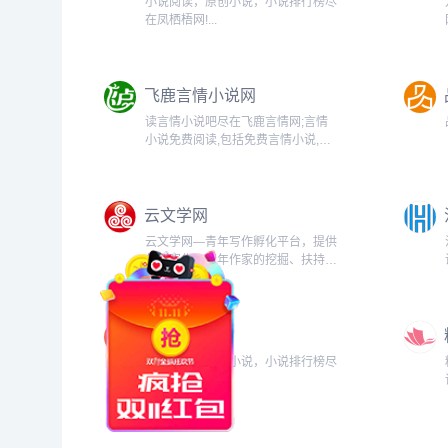
小说阅读，原创小说，小说排行榜尽
在凤栖梧网!...
飞鹿言情小说网
读言情小说吧尽在飞鹿言情网;言情
小说免费阅读,包括免费言情小说,婚
姻职场,青春校园,纯爱小说阅读下载
服务，女性小说最新章节首发，尽在
飞鹿言情网。...
云文学网
云文学网—青年写作孵化平台，提供
创意写作，青年作家的挖掘、扶持、
培养、推广，小说及文学作品的出版
与阅读。页面简洁，更新快，无广
告。...
品书文学
小说阅读，原创小说，小说排行榜尽
在品书网!...