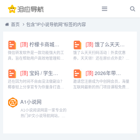
首页
包含"IP小说导航网"标签的内容
[顶]
柠檬卡商城24h自动发卡平台虚拟商品激活码自助购买商城
[顶]
饿了么天天扫码活动｜外卖优惠券，天天领！
微信转发软件是一款功能强大的工
饿了么天天扫码活动｜外卖优惠
具，旨在帮助用户高效地管理和操
券，天天领！还在原价点外卖？你
作微信账号。它提供了多种实用功
亏大了！饿了么官方推出「天天扫
能，包括一键转发、朋友圈转发和
码活动」，用微信扫一扫，就能领
[顶]
宝妈 / 学生党看过来！椰泰轻上分享官，时间自由，在家也能赚
[顶]
2026年带你闷声赚大钱，轻松月赚1000+
微信抢红包等。一键转发软件使得
外卖专属优惠券，先领券再下单，
用户可以轻松地将消息、图片或其
省钱更划算！优惠覆盖全场景早餐
还在因为时间不自由没法做副业？
邀请您注册成为中创网会员，海量
他内容快速转发给多个...
汉堡、午餐快餐、晚餐炸...
椰泰轻上分享官专为你量身打造！
互联网最新的热门项目课程免费学
不管你是需要兼顾家庭的宝妈，还
包括淘宝，淘客，闲鱼，自媒体，
是想赚生活费的学生党，都能在这
CPA，CPS，虚拟资源，各类爆粉
A1小说网
里找到适合自己的增收方式。成为
赚钱攻略，国内外最新赚钱项目，
分享官，你可以自由安排时间：带
都在中创网，快来学习吧！注册中
A1小说阅读网是一家专业的
娃间隙、下课碎片、睡...
创网（赚现金）h...
热门IP文小说导航网站，这
里提供好看的小说应有尽
有。如时下最热的耽美小
说、激情小说、穿越小说、
言情小说、玄幻小说、都市