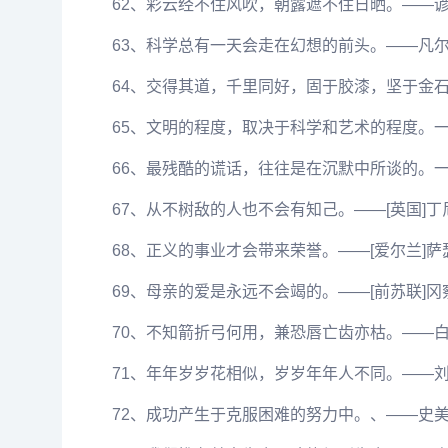
62、彩云经不住风吹，朝露遮不住日晒。——
63、科学总有一天会走在幻想的前头。——凡
64、交得其道，千里同好，固于胶漆，坚于金
65、文明的程度，取决于科学和艺术的程度。
66、最残酷的谎话，往往是在沉默中所谈的。
67、从不树敌的人也不会有知己。——[英国]丁
68、正义的事业才会带来荣誉。——[爱尔兰]萨
69、母亲的爱是永远不会竭的。——[前苏联]冈
70、不知箭折弓何用，兼恐唇亡齿亦枯。——
71、年年岁岁花相似，岁岁年年人不同。——
72、成功产生于克服困难的努力中。、——史