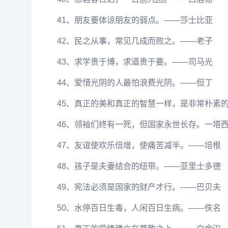
41、朋友要体谅朋友的弱点。——莎士比亚
42、民之从事，常见几成而败之。——老子
43、求学贵于博，求道贵于要。——司马光
44、爱惜光阴的人最怕浪费光阴。——但丁
45、真正的美和真正的智慧一样，是非常朴素
46、领袖们终有一死，但国家永世长存。一塔
47、友谊使欢乐倍增，使痛苦减半。——培根
48、孩子是夫妻结合的纽带。——亚里士多德
49、宪法必须是国家的财产才行。——巴贝夫
50、水停百日生毒，人闲百日生病。——佚名