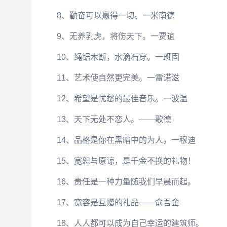
8、勤奋可以赢得一切。一米南德
9、无养乳虎，将伤天下。一贾谊
10、绳锯木断，水滴石穿。一班固
11、艺术使自然更完美。一雷诺滋
12、希望是忧愁的最佳音乐。一波温
13、天下无处不恋人。——歌德
14、品格是你在黑暗中的为人。一穆迪
15、宽恕与原谅，是千金不换的礼物！
16、责任是一种力量随我们早晨而起。
17、宽容是互赠的礼品——俞吾金
18、人人都可以成为自己幸运的建筑师。