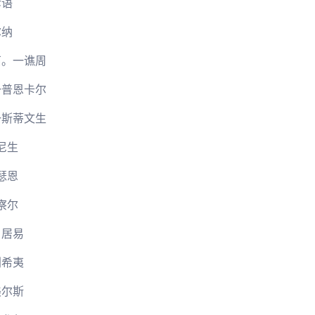
谚语
尔纳
石。一谯周
一普恩卡尔
一斯蒂文生
尼生
瑟恩
察尔
白居易
刘希夷
美尔斯