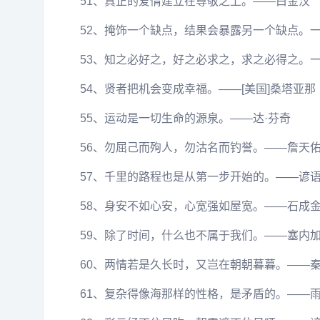
51、真正的爱情建立在尊敬之上。——白金汉
52、掩饰一个缺点，结果会暴露另一个缺点。
53、知之必好之，好之必求之，求之必得之。
54、贤者把机会变成幸福。——[美国]桑塔亚那
55、运动是一切生命的源泉。——达·芬奇
56、勿屈己而殉人，勿沽名而钓誉。——詹天
57、千里的路程也是从第一步开始的。——谚
58、身安不如心安，心宽强如屋宽。——石成
59、除了时间，什么也不属于我们。——塞内
60、两情若是久长时，又岂在朝朝暮暮。——
61、复杂得像海那样的性格，是矛盾的。——