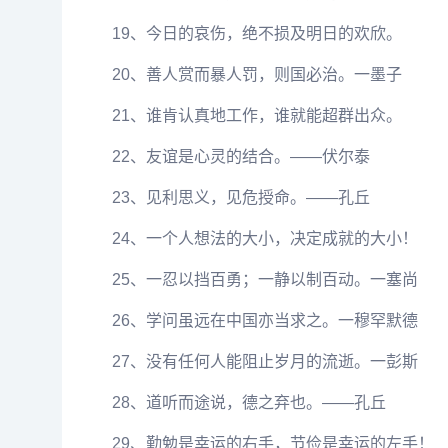
19、今日的哀伤，绝不损及明日的欢欣。
20、善人赏而暴人罚，则国必治。一墨子
21、谁肯认真地工作，谁就能超群出众。
22、友谊是心灵的结合。——伏尔泰
23、见利思义，见危授命。——孔丘
24、一个人想法的大小，决定成就的大小！
25、一忍以挡百勇；一静以制百动。一塞尚
26、学问虽远在中国亦当求之。一穆罕默德
27、没有任何人能阻止岁月的流逝。一彭斯
28、道听而途说，德之弃也。——孔丘
29、勤勉是幸运的右手，节俭是幸运的左手！