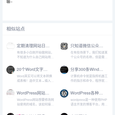
嘛~
相似站点
定期清理网站日志让你的网站流畅无比
只知道微信公众号名称，获取公众号二维码的方法
有很多小白刚开始做网站，
在有些场景下，我们知道某
不知道为什么自己网站用的
个公众号的名称，但是需要
硬盘空间越来越大，而且网
获取公众号对应的二维码
站相应速度也越来越慢，可
时，应该怎么办？首先，通
20个Word文字处理技巧知识
分享300条Windows和Linux系统常用命令
能你摸不着头脑，今天小编
过搜狗搜索中的微信公众号
帮你解决这个问题。我们服
搜索功能，输入公众号名称
Word其实可以将文本转换
计算机命令就是指挥机器工
务器根目录下面会有一个日
“美兔省钱助手”，搜索得到
成表格！选中文本→插入→
作的指示和命令，程序就是
志文件，里面记录了你网
微信号“ileiying”。复制...
表格→文本转换成表格→设
一系列按一定顺序排列的指
站，服务器...
置列数、行数、文字分隔位
令，执行程序的过程就是计
WordPress网站搬家教程 如何完美更换WordPress网站的域名
WordPress各种页面模板标签调用集合
置→确定，三下五除二就完
算机的工作过程。控制器靠
成了！无论是在日常的工作
指令指挥机器工作，人们用
WordPress网站想要修改网
wordpress是一种使用PHP
还是学习中，我们都离不开
指令表达自己的意图，并交
站使用的域名，该如何操
语言开发的博客平台，用户
word 文档，这20个wor...
给控制器执行。一台计算机
作？这是WordPress用户经
可以在支持PHP和MySQL
所能执行...
常遇到的问题。今天我们来
数据库的服务器上架设自己