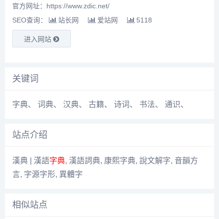
官方网址：https://www.zdic.net/
SEO查询：
站长网
爱站网
5118
进入网站
关键词
字典
、
词典
、
汉典
、
古籍
、
诗词
、
书法
、
通识
、
站点介绍
漢典 | 漢語
字典
, 漢語詞典, 康熙字典, 說文解字, 音韻方
言, 字源字形, 異體字
相似站点