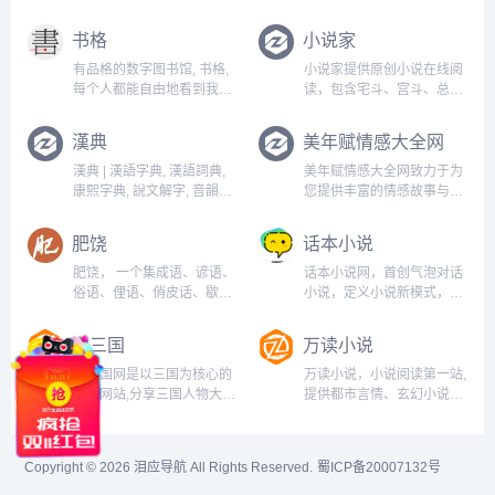
书格
小说家
有品格的数字图书馆, 书格,
小说家提供原创小说在线阅
每个人都能自由地看到我们
读，包含宅斗、宫斗、总
的文明...
裁、青春、都市等一系列的
作品的在线阅读...
漢典
美年赋情感大全网
漢典 | 漢語字典, 漢語詞典,
美年赋情感大全网致力于为
康熙字典, 說文解字, 音韻方
您提供丰富的情感故事与实
言, 字源字形, 異體字...
用建议，深入探讨家暴、婆
媳关系等情感问题，帮助您
肥饶
话本小说
理解爱情的复杂性与分手后
的情感修复。无论是伤感日
肥饶， 一个集成语、谚语、
话本小说网，首创气泡对话
志还是情感故事，我们都希
俗语、俚语、俏皮话、歇后
小说，定义小说新模式，读
望为您提供支持与启发，让
语分享学习网站，以求会盟
小说就像聊天一样轻松有
每个人都...
而谋学业之进，不爱珍器重
趣！言情小说、玄幻小说、
潮三国
万读小说
宝肥饶之地，以致天下好学
都市小说、同人小说、校园
之士，齐心合力，相互扶
小说、鬼故事等应有尽有。
潮三国网是以三国为核心的
万读小说，小说阅读第一站,
持，共同进步。...
高品质移动创作社区，手机
资讯网站,分享三国人物大
提供都市言情、玄幻小说、
写小说更方便。...
全,三国著名的战役,三国历
仙侠小说、历史小说、网游
史故事等有关于三国的百科
小说、免费小说等在线阅读
类网站，为读者提供的详细
以及免费下载。每日最快更
Copyright © 2026
泪应导航
All Rights Reserved.
蜀ICP备20007132号
而全面的三国知识阅读平
新,页面简洁,访问速度快。...
台...