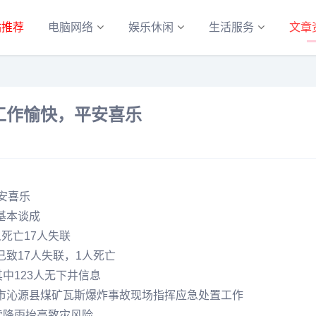
站推荐
电脑网络
娱乐休闲
生活服务
文章
工作愉快，平安喜乐
安喜乐
基本谈成
死亡17人失联
致17人失联，1人死亡
中123人无下井信息
市沁源县煤矿瓦斯爆炸事故现场指挥应急处置工作
续降雨抬高致灾风险