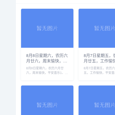
8月8日星期六，农历六
8月7日星期五，
月廿六，周末愉快，平
月廿五，工作愉
安喜乐
安喜乐
8月8日星期六，农历六月廿
8月7日星期五，农历
六，周末愉快，平安喜乐1、应
五，工作愉快，平安喜
对台风“白海豚”，上海浦东预
国再发校园枪击惨案：
计转移10.3万人、崇明落实
连杀6人后自杀，祖父
378处安置点2、香港宏福苑火
幸免2、专家呼吁将土
灾致168人遇难，最终调查报
全纳入国家生物安全体
告......
牢粮食安......