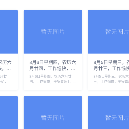
农历六
8月6日星期四，农历六
8月5日星期三，
快，平
月廿四，工作愉快，平
月廿三，工作愉
安喜乐
安喜乐
六月廿
8月6日星期四，农历六月廿
8月5日星期三，农历
乐1、泰
四，工作愉快，平安喜乐1、地
三，工作愉快，平安喜
初中生
缘危机叠加厄尔尼诺，全球正
国高温已致19人死亡
母也未能
滑向新一轮食品价格暴涨2、汕
要求按“国家灾难状态”
壤生物安
头调查“抗生素”牛蛙，初步核
美伊局势持续缓和，霍
系，筑
实企业货源来自长沙和湛江3、
重开预期升温3、我国
化妆品......
项兽......