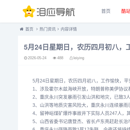
首页
酷
首页
热门资讯
内容详情
5月24日星期日，农历四月初八，
2026-05-24
488
leiying
5月24日星期日，农历四月初八，工作愉快，平
1、涉及霍尔木兹海峡开放，特朗普称美伊协议
2、重庆永川突发暴雨引发山洪和地灾，已致3人
3、山洪等地质灾害风险大，重庆永川连续暴雨已
4、留神峪煤矿爆炸事故井下实际人员247人，其
5、山西省委书记唐登杰、省长卢东亮赶赴长治
6、重庆永川强降雨致1死17失联，今夜还将持