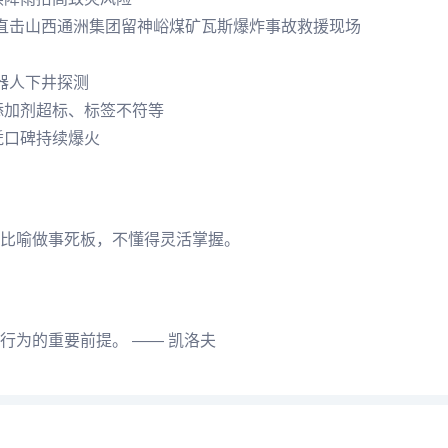
直击山西通洲集团留神峪煤矿瓦斯爆炸事故救援现场
器人下井探测
添加剂超标、标签不符等
凭口碑持续爆火
比喻做事死板，不懂得灵活掌握。
行为的重要前提。 —— 凯洛夫