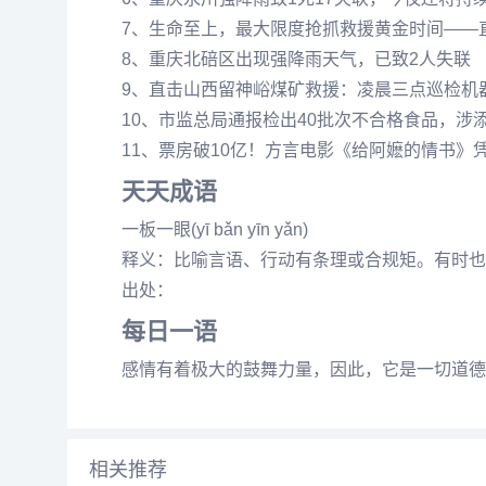
7、生命至上，最大限度抢抓救援黄金时间——
8、重庆北碚区出现强降雨天气，已致2人失联
9、直击山西留神峪煤矿救援：凌晨三点巡检机
10、市监总局通报检出40批次不合格食品，涉
11、票房破10亿！方言电影《给阿嬷的情书》
天天成语
一板一眼(yī bǎn yīn yǎn)
释义：比喻言语、行动有条理或合规矩。有时也
出处：
每日一语
感情有着极大的鼓舞力量，因此，它是一切道德
相关推荐