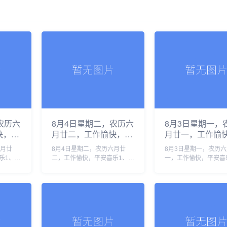
农历六
8月4日星期二，农历六
8月3日星期一，
快，平
月廿二，工作愉快，平
月廿一，工作愉
安喜乐
安喜乐
六月廿
8月4日星期二，农历六月廿
8月3日星期一，农历
乐1、韩
二，工作愉快，平安喜乐1、西
一，工作愉快，平安喜
，李在明
班牙警方：休达移民危机已致
国登山家王钟遗体被运
应对2、
88人死亡，超7万人返回摩洛
峰营地，十人国际登山
尔木兹
哥2、全线长钢轨焊接完成，渝
遇难2、应以刑事追责
牵头的两
昆高铁将全面进入铺轨阶段3、
作弊，维护“三支一扶”
中央纪......
才公正3......