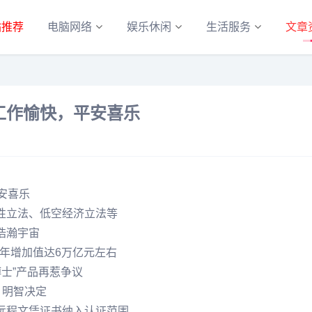
站推荐
电脑网络
娱乐休闲
生活服务
文章
工作愉快，平安喜乐
安喜乐
性立法、低空经济立法等
浩瀚宇宙
0年增加值达6万亿元左右
博士”产品再惹争议
：明智决定
远程文凭证书纳入认证范围