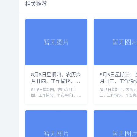
相关推荐
8月6日星期四，农历六
8月5日星期三，
月廿四，工作愉快，平
月廿三，工作愉
安喜乐
安喜乐
8月6日星期四，农历六月廿
8月5日星期三，农历
四，工作愉快，平安喜乐1、地
三，工作愉快，平安喜
缘危机叠加厄尔尼诺，全球正
国高温已致19人死亡
滑向新一轮食品价格暴涨2、汕
要求按“国家灾难状态”
头调查“抗生素”牛蛙，初步核
美伊局势持续缓和，霍
实企业货源来自长沙和湛江3、
重开预期升温3、我国
化妆品......
项兽......