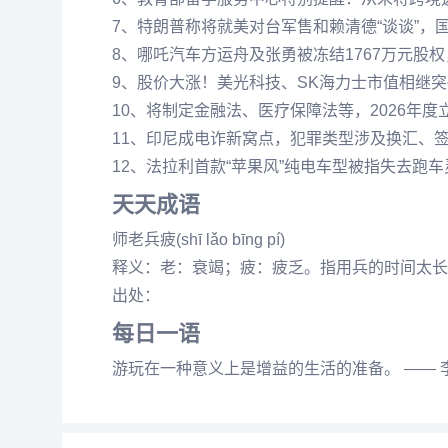
7、特朗普称将就美对台军售和赖清德“谈谈”，
8、哪吒汽车方运舟及张勇被冻结1767万元股
9、股价大涨！美光科技、SK海力士市值相继
10、将制定金融法、医疗保障法等，2026年
11、印尼成电诈新窝点，犯罪类型涉及换汇、签
12、法拉利首款“苹果风”纯电车型被指失去跑
天天成语
师老兵疲(shī lǎo bīng pí)
释义：老：衰竭；疲：疲乏。指用兵的时间太长
出处：
每日一语
游玩在一种意义上是增益的生活的准备。 —— 