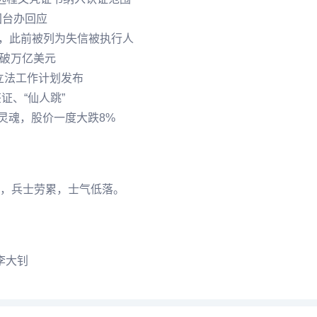
国台办回应
权，此前被列为失信被执行人
突破万亿美元
度立法工作计划发布
证、“仙人跳”
车灵魂，股价一度大跌8%
，兵士劳累，士气低落。
李大钊