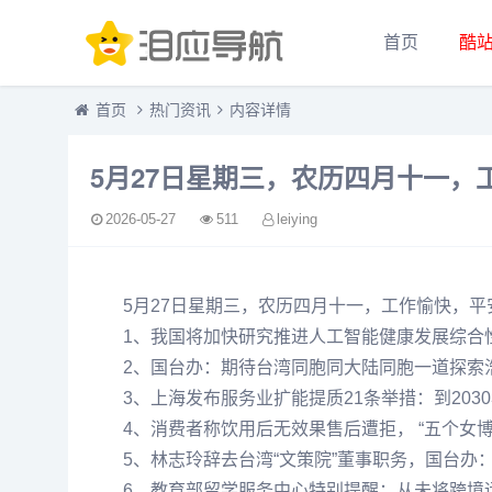
首页
酷
首页
热门资讯
内容详情
5月27日星期三，农历四月十一，
2026-05-27
511
leiying
5月27日星期三，农历四月十一，工作愉快，平
1、我国将加快研究推进人工智能健康发展综合
2、国台办：期待台湾同胞同大陆同胞一道探索
3、上海发布服务业扩能提质21条举措：到203
4、消费者称饮用后无效果售后遭拒， “五个女
5、林志玲辞去台湾“文策院”董事职务，国台办
6、教育部留学服务中心特别提醒：从未将跨境